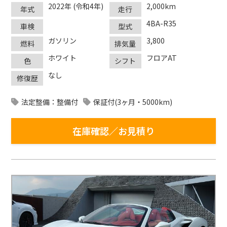
2022年 (令和4年)
2,000km
年式
走行
4BA-R35
車検
型式
ガソリン
3,800
燃料
排気量
ホワイト
フロアAT
色
シフト
なし
修復歴
法定整備：整備付
保証付(3ヶ月・5000km)
在庫確認／お見積り