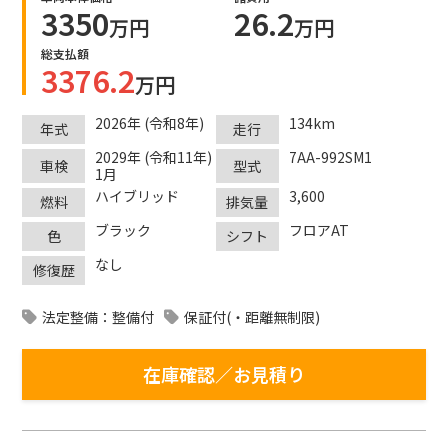
3350
26.2
万円
万円
総支払額
3376.2
万円
2026年 (令和8年)
134km
年式
走行
2029年 (令和11年)
7AA-992SM1
車検
型式
1月
ハイブリッド
3,600
燃料
排気量
ブラック
フロアAT
色
シフト
なし
修復歴
法定整備：整備付
保証付(・距離無制限)
在庫確認／お見積り