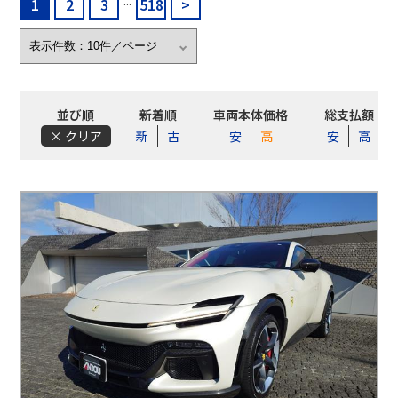
...
1
2
3
518
>
並び順
新着順
車両本体価格
総支払額
× クリア
新
古
安
高
安
高