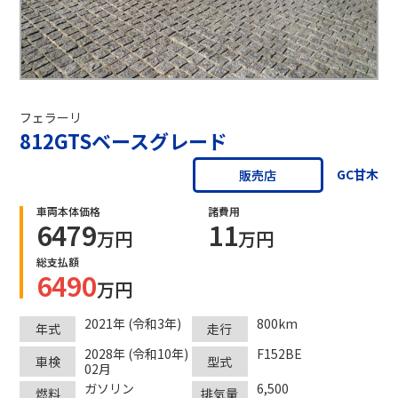
フェラーリ
812GTSベースグレード
GC甘木
販売店
車両本体価格
諸費用
6479
11
万円
万円
総支払額
6490
万円
2021年 (令和3年)
800km
年式
走行
2028年 (令和10年)
F152BE
車検
型式
02月
ガソリン
6,500
燃料
排気量