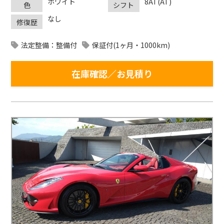
ホワイト
8AT(AT)
色
シフト
なし
修復歴
法定整備：整備付
保証付(1ヶ月・1000km)
在庫確認／お見積り