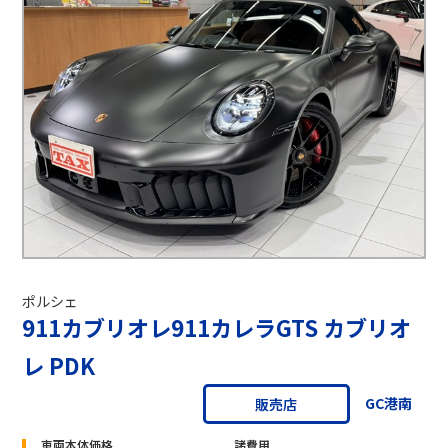
ポルシェ
911カブリオレ911カレラGTS カブリオ
レ PDK
GC港南
販売店
車両本体価格
諸費用