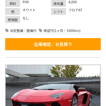
PHV
4,000
燃料
排気量
ホワイト
フロアAT
色
シフト
なし
修復歴
法定整備：整備付
保証付(1ヶ月・1000km)
在庫確認／お見積り