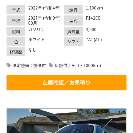
2022年 (令和4年)
1,100km
年式
走行
2027年 (令和9年)
F142CE
車検
型式
03月
ガソリン
3,900
燃料
排気量
ホワイト
7AT(AT)
色
シフト
なし
修復歴
法定整備：整備付
保証付(1ヶ月・1000km)
在庫確認／お見積り