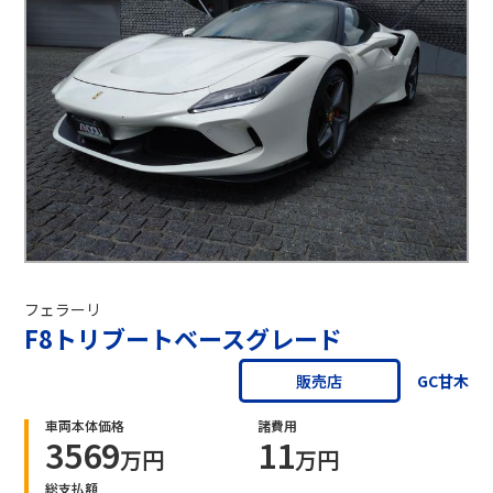
フェラーリ
F8トリブートベースグレード
GC甘木
販売店
車両本体価格
諸費用
3569
11
万円
万円
総支払額