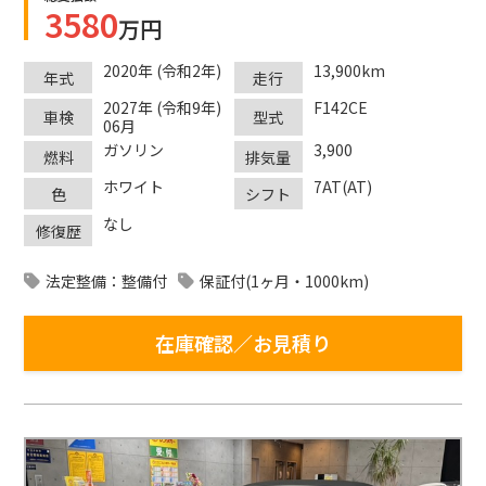
3580
万円
2020年 (令和2年)
13,900km
年式
走行
2027年 (令和9年)
F142CE
車検
型式
06月
ガソリン
3,900
燃料
排気量
ホワイト
7AT(AT)
色
シフト
なし
修復歴
法定整備：整備付
保証付(1ヶ月・1000km)
在庫確認／お見積り