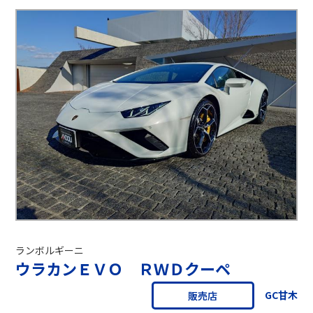
ランボルギーニ
ウラカンＥＶＯ ＲＷＤクーペ
GC甘木
販売店