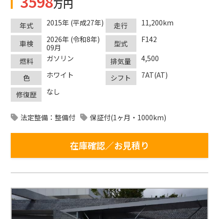
3598
万円
2015年 (平成27年)
11,200km
年式
走行
2026年 (令和8年)
F142
車検
型式
09月
ガソリン
4,500
燃料
排気量
ホワイト
7AT(AT)
色
シフト
なし
修復歴
法定整備：整備付
保証付(1ヶ月・1000km)
在庫確認／お見積り