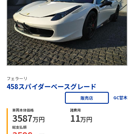
フェラーリ
458スパイダーベースグレード
GC甘木
販売店
車両本体価格
諸費用
3587
11
万円
万円
総支払額