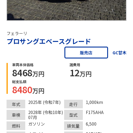
フェラーリ
プロサングエベースグレード
GC甘木
販売店
車両本体価格
諸費用
8468
12
万円
万円
総支払額
8480
万円
2025年 (令和7年)
1,000km
年式
走行
2028年 (令和10年)
F175AHA
車検
型式
07月
ガソリン
6,500
燃料
排気量