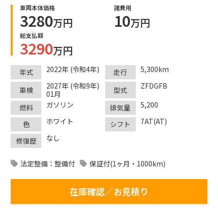
車両本体価格
諸費用
3280
10
万円
万円
総支払額
3290
万円
2022年 (令和4年)
5,300km
年式
走行
2027年 (令和9年)
ZFDGFB
車検
型式
01月
ガソリン
5,200
燃料
排気量
ホワイト
7AT(AT)
色
シフト
なし
修復歴
法定整備：整備付
保証付(1ヶ月・1000km)
在庫確認／お見積り