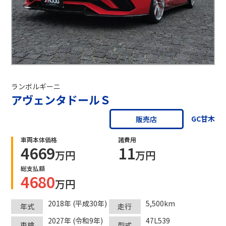
ランボルギーニ
アヴェンタドールＳ
GC甘木
販売店
車両本体価格
諸費用
4669
11
万円
万円
総支払額
4680
万円
2018年 (平成30年)
5,500km
年式
走行
2027年 (令和9年)
47L539
車検
型式