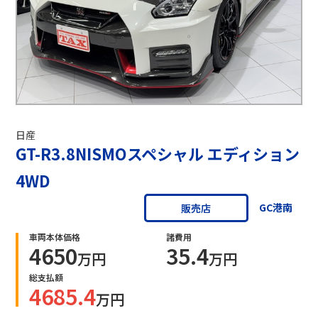
日産
GT-R3.8NISMOスペシャル エディション
4WD
GC港南
販売店
車両本体価格
諸費用
4650
35.4
万円
万円
総支払額
4685.4
万円