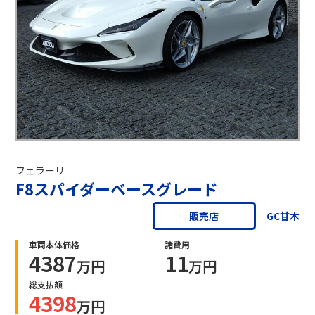
フェラーリ
F8スパイダーベースグレード
GC甘木
販売店
車両本体価格
諸費用
4387
11
万円
万円
総支払額
4398
万円