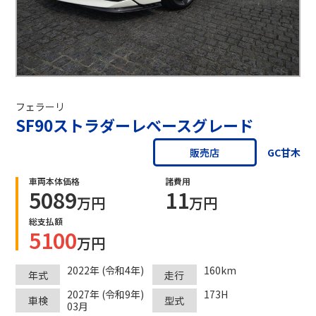
フェラーリ
SF90ストラダーレベースグレード
GC甘木
販売店
車両本体価格
諸費用
5089
11
万円
万円
総支払額
5100
万円
2022年 (令和4年)
160km
年式
走行
2027年 (令和9年)
173H
車検
型式
03月