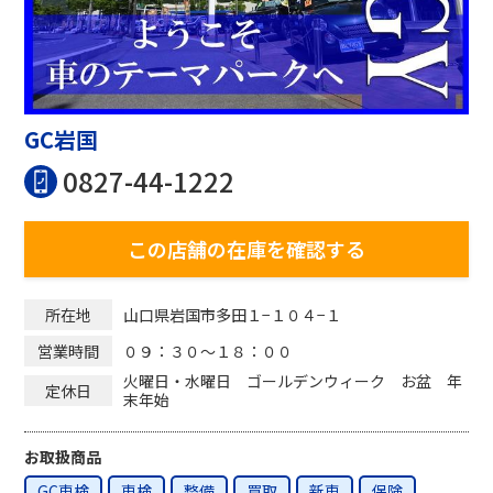
GC岩国
0827-44-1222
この店舗の在庫を確認する
山口県岩国市多田１−１０４−１
所在地
０９：３０〜１８：００
営業時間
火曜日・水曜日 ゴールデンウィーク お盆 年
定休日
末年始
お取扱商品
GC車検
車検
整備
買取
新車
保険