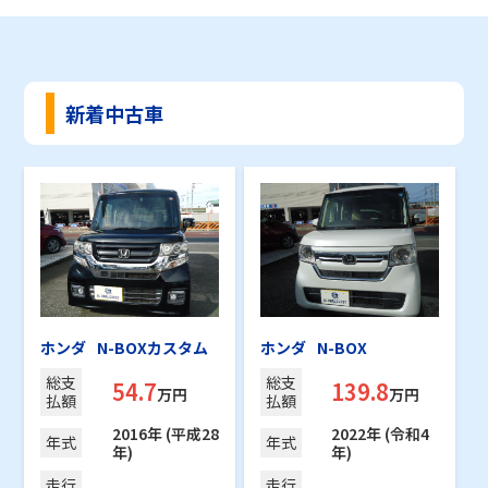
新着中古車
ホンダ
N-BOXカスタム
ホンダ
N-BOX
総支
総支
54.7
139.8
万円
万円
払額
払額
2016年 (平成28
2022年 (令和4
年式
年式
年)
年)
走行
走行