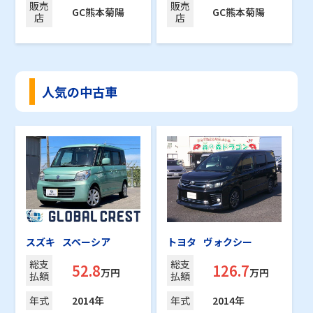
販売
販売
GC熊本菊陽
GC熊本菊陽
店
店
人気の中古車
スズキ
スペーシア
トヨタ
ヴォクシー
総支
総支
52.8
126.7
万円
万円
払額
払額
年式
2014年
年式
2014年