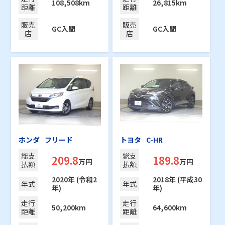
108,508km
26,815km
距離
距離
販売
販売
GC入間
GC入間
店
店
ホンダ
フリード
トヨタ
C-HR
総支
総支
209.8
189.8
万円
万円
払額
払額
2020年 (令和2
2018年 (平成30
年式
年式
年)
年)
走行
走行
50,200km
64,600km
距離
距離