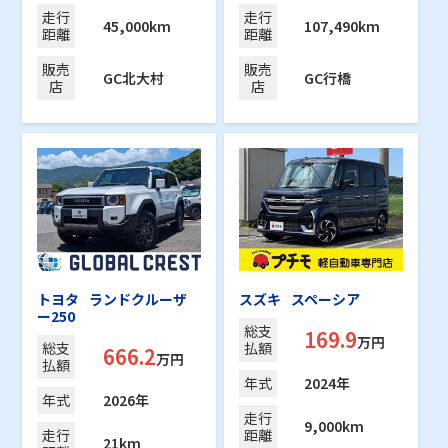
走行
走行
45,000km
107,490km
距離
距離
販売
販売
GC北大村
GC行橋
店
店
トヨタ
ランドクルーザ
スズキ
スペーシア
ー250
総支
169.9
万円
総支
払額
666.2
万円
払額
年式
2024年
年式
2026年
走行
9,000km
走行
距離
21km