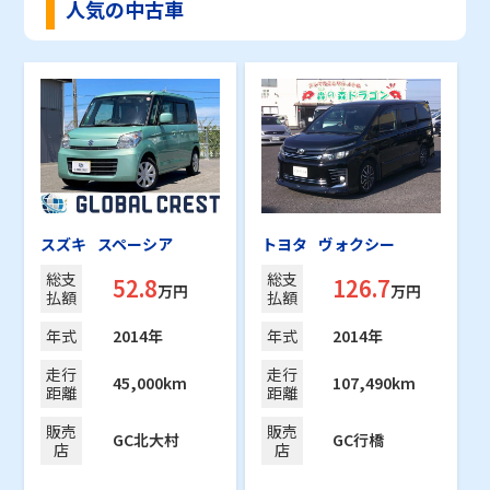
人気の中古車
スズキ
スペーシア
トヨタ
ヴォクシー
総支
総支
52.8
126.7
万円
万円
払額
払額
年式
2014年
年式
2014年
走行
走行
45,000km
107,490km
距離
距離
販売
販売
GC北大村
GC行橋
店
店