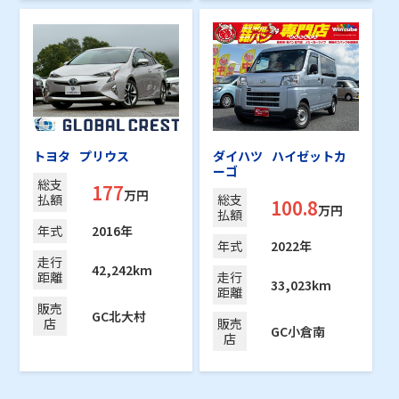
トヨタ
プリウス
ダイハツ
ハイゼットカ
ーゴ
総支
177
万円
払額
総支
100.8
万円
払額
年式
2016年
年式
2022年
走行
42,242km
距離
走行
33,023km
距離
販売
GC北大村
店
販売
GC小倉南
店