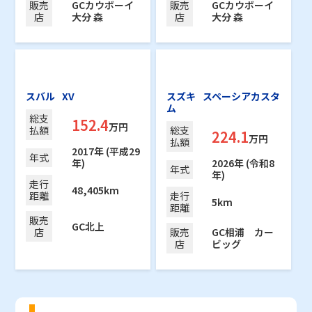
販売
GCカウボーイ
販売
GCカウボーイ
店
大分 森
店
大分 森
スバル
XV
スズキ
スペーシアカスタ
ム
総支
152.4
万円
払額
総支
224.1
万円
払額
2017年 (平成29
年式
年)
2026年 (令和8
年式
年)
走行
48,405km
距離
走行
5km
距離
販売
GC北上
店
販売
GC相浦 カー
店
ビッグ