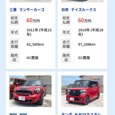
三菱
ランサーカーゴ
日産
デイズルークス
総支
総支
60
60
万円
万円
払額
払額
2011年 (平成23
2016年 (平成28
年式
年式
年)
年)
走行
走行
42,365km
97,206km
距離
距離
販売
販売
GC鹿屋
GC鹿屋
店
店
MINI
MINI
ホンダ
N-BOXカスタム