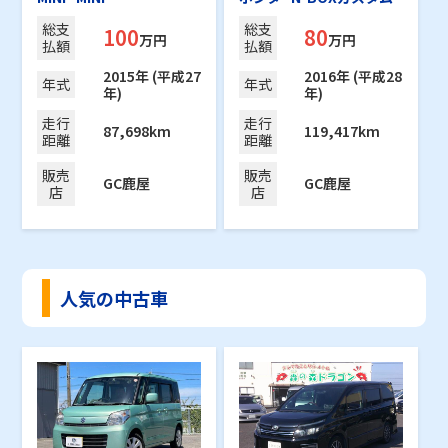
総支
総支
100
80
万円
万円
払額
払額
2015年 (平成27
2016年 (平成28
年式
年式
年)
年)
走行
走行
87,698km
119,417km
距離
距離
販売
販売
GC鹿屋
GC鹿屋
店
店
人気の中古車