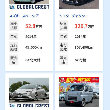
スズキ
スペーシア
トヨタ
ヴォクシー
総支
総支
52.8
126.7
万円
万円
払額
払額
年式
2014年
年式
2014年
走行
走行
45,000km
107,490km
距離
距離
販売
販売
GC北大村
GC行橋
店
店