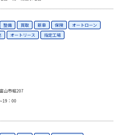
整備
買取
新車
保険
オートローン
売
オートリース
指定工場
富山市堀207
～19：00