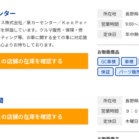
ンター
長野県
所在地
ビス株式会社／泉カーセンター／ＫｅｅＰｅｒ
9:00〜
営業時間
店を併設しています。クルマ販売・保険・修
年中無
定休日
ーティング等、お車に関する全ての事に対応致
店心よりお待ちしております。
お取扱商品
この店舗の在庫を確認する
GC車検
車検
保証
パーツ販
間
長野県
所在地
９：０
営業時間
この店舗の在庫を確認する
木曜日
定休日
お取扱商品