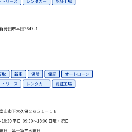
ートリース
レンタカー
認証工場
新発田市本田3647-1
買取
新車
保険
保証
オートローン
ートリース
レンタカー
認証工場
富山市下大久保２６５１－１６
～18:30 平日 09:30～18:00 日曜・祝日
曜日 第一第三水曜日