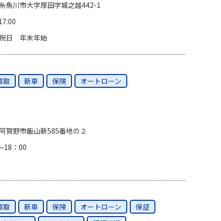
糸魚川市大字厚田字城之越442-1
17:00
祝日 年末年始
買取
新車
保険
オートローン
阿賀野市飯山新585番地の２
〜18：00
買取
新車
保険
オートローン
保証