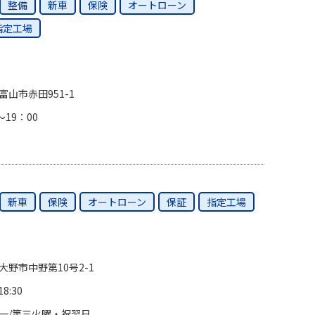
整備
新車
保険
オートローン
指定工場
富山市赤田951-1
～19：00
新車
保険
オートローン
保証
指定工場
大野市中野第10号2-1
18:30
一/第三火曜・祝翌日