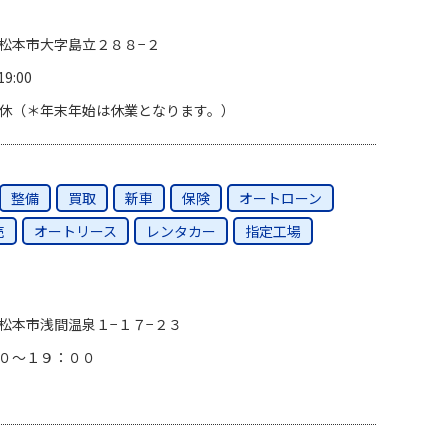
松本市大字島立２８８−２
19:00
休（＊年末年始は休業となります。）
整備
買取
新車
保険
オートローン
売
オートリース
レンタカー
指定工場
松本市浅間温泉１−１７−２３
０〜１９：００