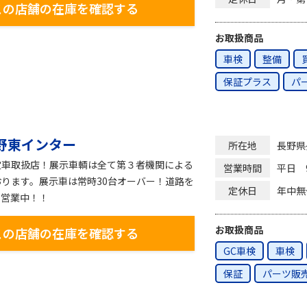
この店舗の在庫を確認する
お取扱商品
車検
整備
保証プラス
パ
野東インター
長野県
所在地
定車取扱店！展示車輌は全て第３者機関による
平日 9
営業時間
ります。展示車は常時30台オーバー！道路を
年中無
定休日
で営業中！！
お取扱商品
この店舗の在庫を確認する
GC車検
車検
保証
パーツ販