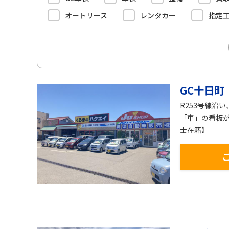
オートリース
レンタカー
指定
GC十日町
R253号線沿
「車」の看板が
士在籍】