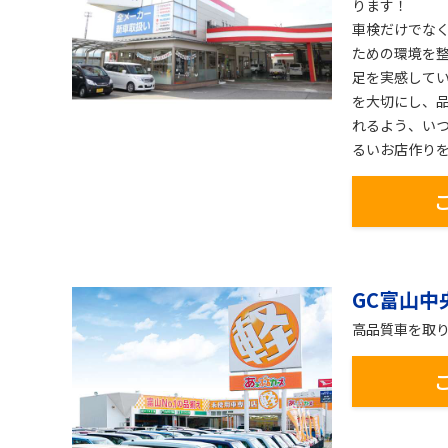
ります！
車検だけでな
ための環境を
足を実感して
を大切にし、
れるよう、い
るいお店作り
GC富山中
高品質車を取