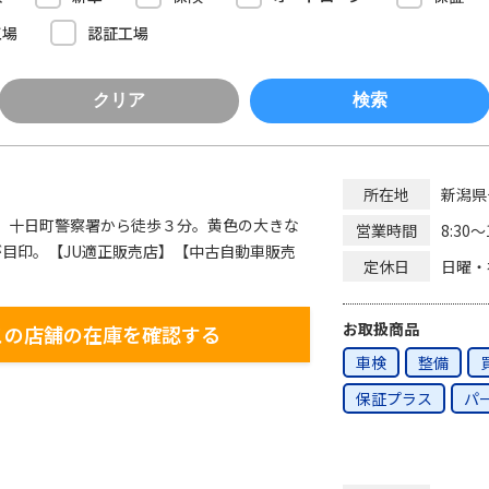
工場
認証工場
クリア
検索
新潟県
所在地
い、十日町警察署から徒歩３分。黄色の大きな
8:30〜
営業時間
目印。【JU適正販売店】【中古自動車販売
日曜・
定休日
お取扱商品
この店舗の在庫を確認する
車検
整備
保証プラス
パ