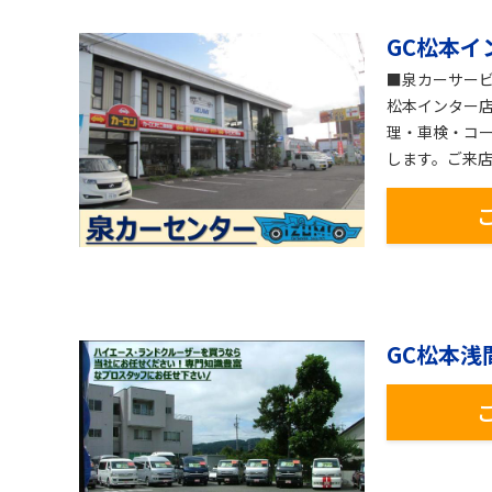
GC松本イ
■泉カーサー
松本インター
理・車検・コ
します。ご来
GC松本浅