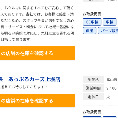
く、おクルマに関するすべてをご安心して頂く
お取扱商品
整えております。当社では、お客様に感動・満
いただくため、スタッフ全員がおもてなしの心
GC車検
車検
品質・サービス・料金において地域一番店にな
保証
パーツ販
つも明るい笑顔で対応し、気軽に立ち寄れる明
を目指しております。
この店舗の在庫を確認する
央 あっぷるカーズ上堀店
富山県
所在地
り揃えてお待ちしております！！
9：00
営業時間
火
定休日
この店舗の在庫を確認する
お取扱商品