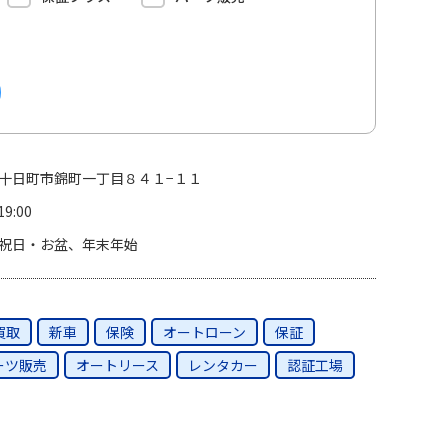
十日町市錦町一丁目８４１−１１
19:00
祝日・お盆、年末年始
買取
新車
保険
オートローン
保証
ーツ販売
オートリース
レンタカー
認証工場