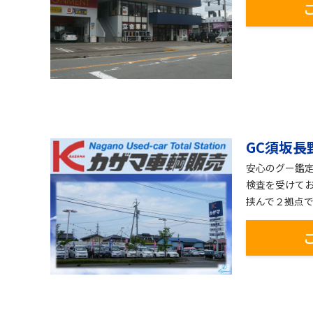
GC須坂長
安心のグー鑑
検査を受けてお
挟んで２拠点