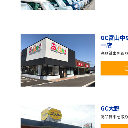
GC富山
ー店
高品質車を取
GC大野
高品質車を取