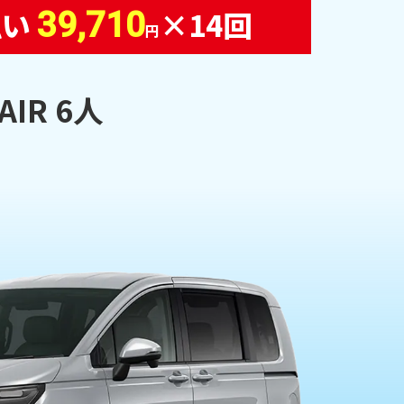
払い
×14回
39,710
円
 AIR 6人
）