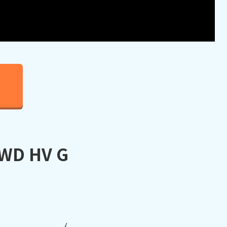
WD HV G
）