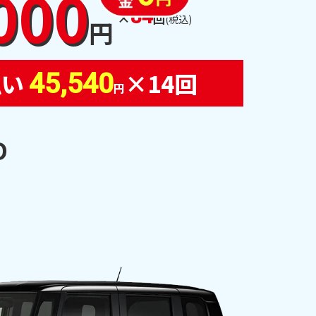
000
84
×
回
(税込)
円
払い
×14回
45,540
円
D
）