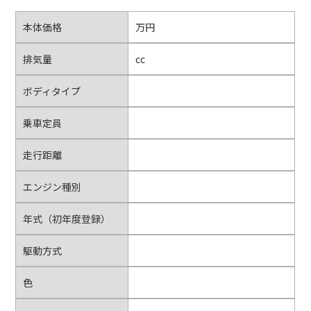
本体価格
万円
排気量
cc
ボディタイプ
乗車定員
走行距離
エンジン種別
年式（初年度登録）
駆動方式
色