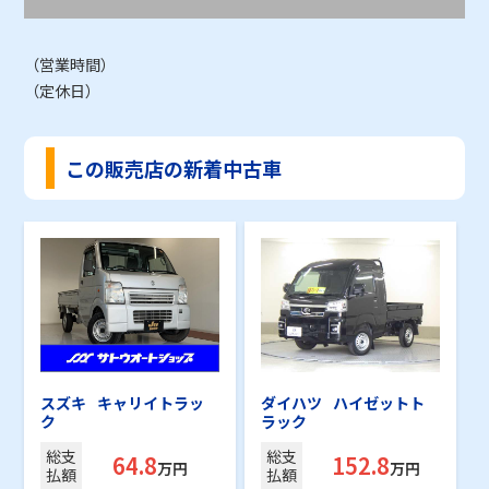
（営業時間）
（定休日）
この販売店の新着中古車
スズキ
キャリイトラッ
ダイハツ
ハイゼットト
ク
ラック
総支
総支
64.8
152.8
万円
万円
払額
払額