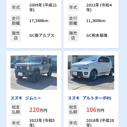
2009年 (平成21
2022年 (令和4
年式
年式
年)
年)
走行
走行
17,566km
11,800km
距離
距離
販売
販売
GC南アルプス
GC熊本菊陽
店
店
スズキ
ジムニー
スズキ
アルトターボRS
総支
総支
220
106
万円
万円
払額
払額
2023年 (令和5
2016年 (平成28
年式
年式
年)
年)