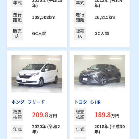
年式
年式
年)
年)
走行
走行
108,508km
26,815km
距離
距離
販売
販売
GC入間
GC入間
店
店
ホンダ
フリード
トヨタ
C-HR
総支
総支
209.8
189.8
万円
万円
払額
払額
2020年 (令和2
2018年 (平成30
年式
年式
年)
年)