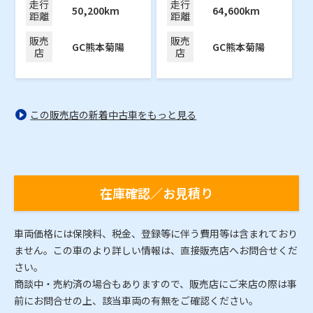
走行
走行
50,200km
64,600km
距離
距離
販売
販売
GC熊本菊陽
GC熊本菊陽
店
店
この販売店の新着中古車をもっと見る
在庫確認／お見積り
車両価格には保険料、税金、登録等に伴う費用等は含まれており
ません。この車のより詳しい情報は、直接販売店へお問合せくだ
さい。
商談中・売約済の場合もありますので、販売店にご来店の際は事
前にお問合せの上、該当車両の有無をご確認ください。