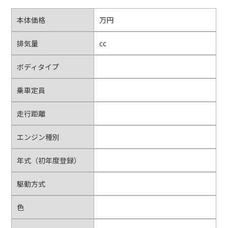
本体価格
万円
排気量
cc
ボディタイプ
乗車定員
走行距離
エンジン種別
年式（初年度登録）
駆動方式
色