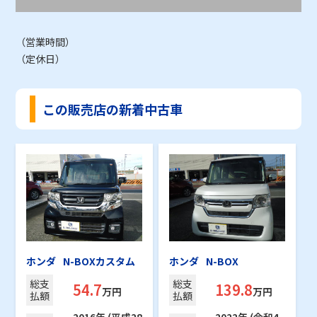
（営業時間）
（定休日）
この販売店の新着中古車
ホンダ
N-BOXカスタム
ホンダ
N-BOX
総支
総支
54.7
139.8
万円
万円
払額
払額
2016年 (平成28
2022年 (令和4