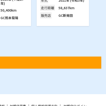
2021年 (令和3年)
年式
年)
58,637km
走行
距離
50,400km
GC新発田
販売
店
GC熊本菊陽
情報
加盟店募集
個人情報保護方針
加盟店ログイン