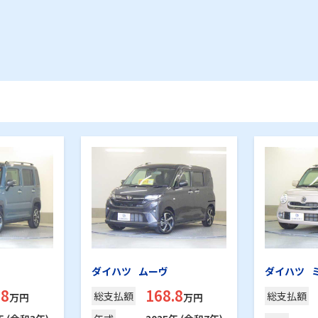
ダイハツ
ムーヴ
ダイハツ
.8
168.8
総支
払額
総支
払額
万円
万円