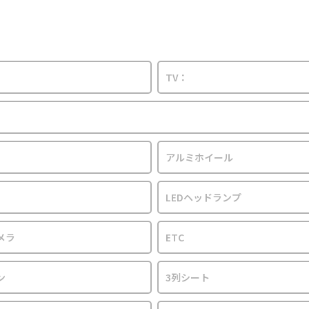
TV：
アルミホイール
LEDヘッドランプ
メラ
ETC
ン
3列シート