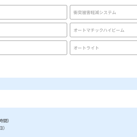
衝突被害軽減システム
オートマチックハイビーム
オートライト
時間）
日）