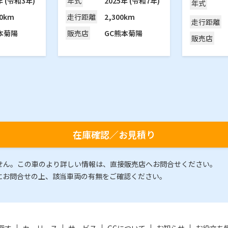
年 (令和3年)
2025年 (令和7年)
年式
年式
00km
2,300km
走行
距離
走行
距離
本菊陽
GC熊本菊陽
販売
店
販売
店
在庫確認／お見積り
せん。この車のより詳しい情報は、直接販売店へお問合せください。
にお問合せの上、該当車両の有無をご確認ください。
探す
カーリース
サービス
GCについて
お知らせ
お役立ち