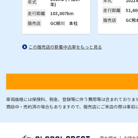
2021
年式
年式
年)
52,6
走行
距離
103,007km
走行
距離
GC熊
販売
店
GC柳川 本社
販売
店
この販売店の新着中古車をもっと見る
車両価格には保険料、税金、登録等に伴う費用等は含まれておりま
商談中・売約済の場合もありますので、販売店にご来店の際は事前
車を探す
お店を