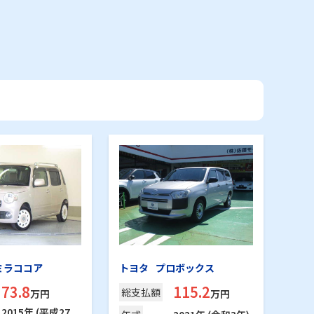
ミラココア
トヨタ
プロボックス
73.8
115.2
総支
払額
万円
万円
2015年 (平成27