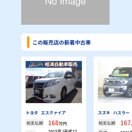
この販売店の新着中古車
トヨタ
エスクァイア
スズキ
ハスラー
168
167
総支
払額
総支
払額
万円
2015年 (平成27