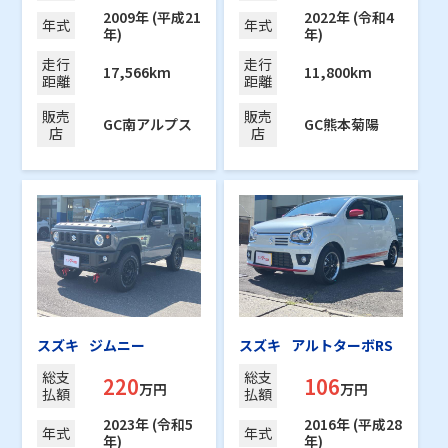
2009年 (平成21
2022年 (令和4
年式
年式
年)
年)
走行
走行
17,566km
11,800km
距離
距離
販売
販売
GC南アルプス
GC熊本菊陽
店
店
スズキ
ジムニー
スズキ
アルトターボRS
総支
総支
220
106
万円
万円
払額
払額
2023年 (令和5
2016年 (平成28
年式
年式
年)
年)