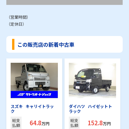
（営業時間）
（定休日）
この販売店の新着中古車
スズキ
キャリイトラッ
ダイハツ
ハイゼットト
ク
ラック
総支
総支
64.8
152.8
万円
万円
払額
払額