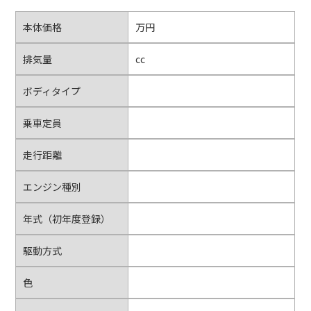
本体価格
万円
排気量
cc
ボディタイプ
乗車定員
走行距離
エンジン種別
年式（初年度登録）
駆動方式
色