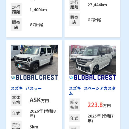
走行
27,444km
走行
距離
1,400km
距離
販売
GC針尾
販売
店
GC針尾
店
スズキ
ハスラー
スズキ
スペーシアカスタ
ム
本体
ASK
万円
価格
総支
223.8
万円
払額
2026年 (令和8
年式
年)
2025年 (令和7
年式
年)
走行
5km