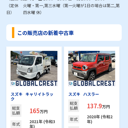
（定休
火曜・第一,第三水曜（第一火曜が1日の場合は第二,第
日）
四水曜 休）
この販売店の新着中古車
スズキ
キャリイトラッ
スズキ
ハスラー
ク
総支
137.9
万円
総支
払額
165
万円
払額
2020年 (令和2
年式
2021年 (令和3
年)
年式
年)